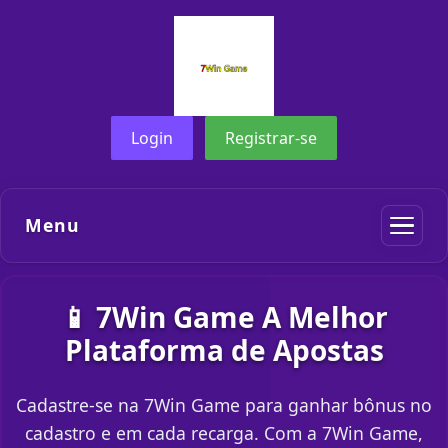
Login
Registrar-se
Menu
📱 7Win Game A Melhor
Plataforma de Apostas
Cadastre-se na 7Win Game para ganhar bônus no
cadastro e em cada recarga. Com a 7Win Game,