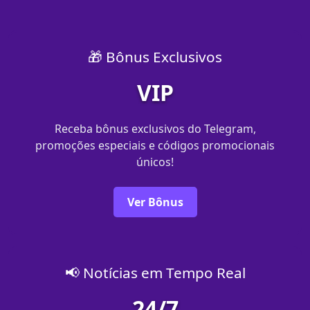
🎁 Bônus Exclusivos
VIP
Receba bônus exclusivos do Telegram,
promoções especiais e códigos promocionais
únicos!
Ver Bônus
📢 Notícias em Tempo Real
24/7