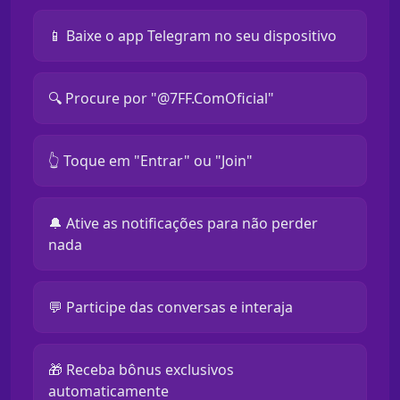
📱 Baixe o app Telegram no seu dispositivo
🔍 Procure por "@7FF.ComOficial"
👆 Toque em "Entrar" ou "Join"
🔔 Ative as notificações para não perder
nada
💬 Participe das conversas e interaja
🎁 Receba bônus exclusivos
automaticamente