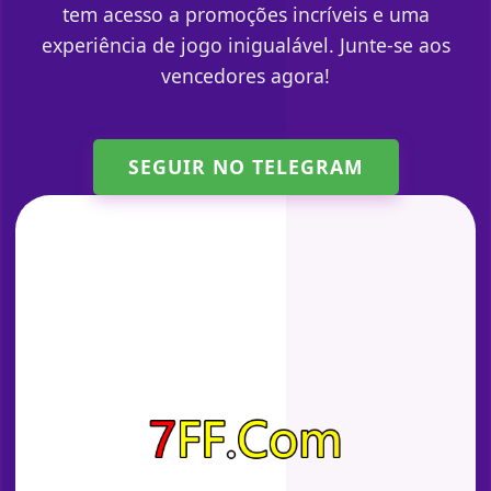
tem acesso a promoções incríveis e uma
experiência de jogo inigualável. Junte-se aos
vencedores agora!
SEGUIR NO TELEGRAM