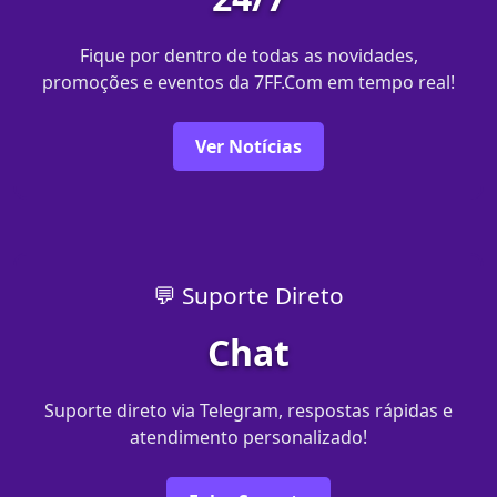
Fique por dentro de todas as novidades,
promoções e eventos da 7FF.Com em tempo real!
Ver Notícias
💬 Suporte Direto
Chat
Suporte direto via Telegram, respostas rápidas e
atendimento personalizado!