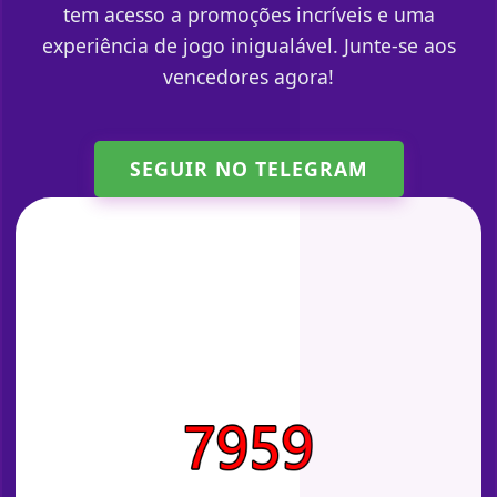
tem acesso a promoções incríveis e uma
experiência de jogo inigualável. Junte-se aos
vencedores agora!
SEGUIR NO TELEGRAM