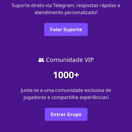
Suporte direto via Telegram, respostas rápidas e
atendimento personalizado!
Falar Suporte
👥 Comunidade VIP
1000+
Junte-se a uma comunidade exclusiva de
jogadores e compartilhe experiências!
Entrar Grupo