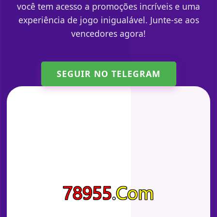
você tem acesso a promoções incríveis e uma
experiência de jogo inigualável. Junte-se aos
vencedores agora!
SEGUIR NO TELEGRAM