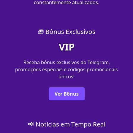
constantemente atualizados.
🎁 Bônus Exclusivos
VIP
Receba bônus exclusivos do Telegram,
promoções especiais e códigos promocionais
únicos!
Ver Bônus
📢 Notícias em Tempo Real