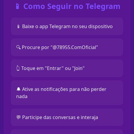
📱 Como Seguir no Telegram
📱 Baixe o app Telegram no seu dispositivo
🔍 Procure por "@78955.ComOficial"
👆 Toque em "Entrar" ou "Join"
🔔 Ative as notificações para não perder
nada
💬 Participe das conversas e interaja