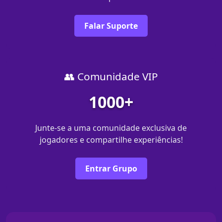
Falar Suporte
👥 Comunidade VIP
1000+
Junte-se a uma comunidade exclusiva de
jogadores e compartilhe experiências!
Entrar Grupo