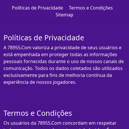
Políticas de Privacidade
Termos e Condições
Sitemap
Políticas de Privacidade
A 78955.Com valoriza a privacidade de seus usuários e
está empenhada em proteger todas as informações
pessoais fornecidas durante o uso de nossos canais de
comunicação. Todos os dados coletados são utilizados
exclusivamente para fins de melhoria contínua da
experiência de nossos jogadores.
Termos e Condições
Os usuários da 78955.Com concordam em respeitar