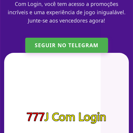
Com Login, você tem acesso a promoções
incríveis e uma experiência de jogo inigualável.
Junte-se aos vencedores agora!
SEGUIR NO TELEGRAM