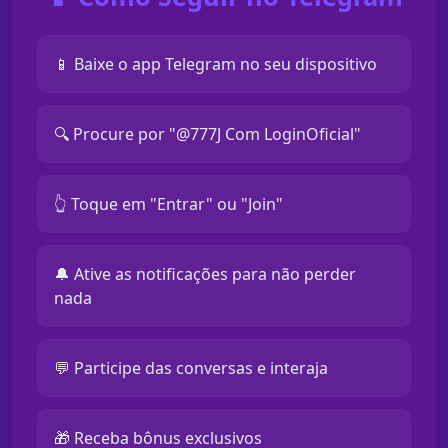
📱 Baixe o app Telegram no seu dispositivo
🔍 Procure por "@777J Com LoginOficial"
👆 Toque em "Entrar" ou "Join"
🔔 Ative as notificações para não perder
nada
💬 Participe das conversas e interaja
🎁 Receba bônus exclusivos