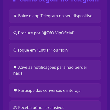
📱 Baixe o app Telegram no seu dispositivo
🔍 Procure por "@76Q VipOficial"
👆 Toque em "Entrar" ou "Join"
🔔 Ative as notificações para não perder
nada
💬 Participe das conversas e interaja
🎁 Receba bônus exclusivos