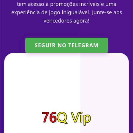
tem acesso a promoções incríveis e uma
experiência de jogo inigualável. Junte-se aos
vencedores agora!
SEGUIR NO TELEGRAM