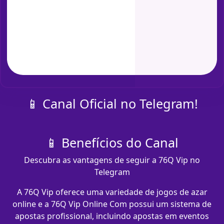
📱 Canal Oficial no Telegram!
📱 Benefícios do Canal
Descubra as vantagens de seguir a 76Q Vip no
Telegram
A 76Q Vip oferece uma variedade de jogos de azar
online e a 76Q Vip Online Com possui um sistema de
apostas profissional, incluindo apostas em eventos