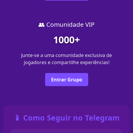
👥 Comunidade VIP
1000+
Junte-se a uma comunidade exclusiva de
jogadores e compartilhe experiências!
Entrar Grupo
📱 Como Seguir no Telegram