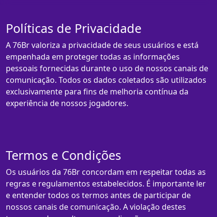
Políticas de Privacidade
A 76Br valoriza a privacidade de seus usuários e está
empenhada em proteger todas as informações
pessoais fornecidas durante o uso de nossos canais de
comunicação. Todos os dados coletados são utilizados
exclusivamente para fins de melhoria contínua da
experiência de nossos jogadores.
Termos e Condições
Os usuários da 76Br concordam em respeitar todas as
regras e regulamentos estabelecidos. É importante ler
e entender todos os termos antes de participar de
nossos canais de comunicação. A violação destes