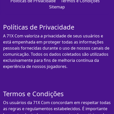
Políticas de Privacidade
Termos e Condições
Sitemap
Políticas de Privacidade
A 71X Com valoriza a privacidade de seus usuários e
está empenhada em proteger todas as informações
pessoais fornecidas durante o uso de nossos canais de
comunicação. Todos os dados coletados são utilizados
exclusivamente para fins de melhoria contínua da
experiência de nossos jogadores.
Termos e Condições
Os usuários da 71X Com concordam em respeitar todas
as regras e regulamentos estabelecidos. É importante