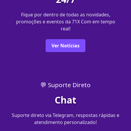
Fique por dentro de todas as novidades,
promoções e eventos da 71X Com em tempo
real!
Ver Notícias
💬 Suporte Direto
Chat
Suporte direto via Telegram, respostas rápidas e
atendimento personalizado!