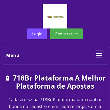
Login
Registrar-se
Menu
📱 718Br Plataforma A Melhor
Plataforma de Apostas
Cadastre-se na 718Br Plataforma para ganhar
bônus no cadastro e em cada recarga. Com a