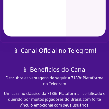
📱 Canal Oficial no Telegram!
📱 Benefícios do Canal
Descubra as vantagens de seguir a 718Br Plataforma
no Telegram
Um cassino clássico da 718Br Plataforma , certificado e
querido por muitos jogadores do Brasil, com forte
vínculo emocional com seus usuários.