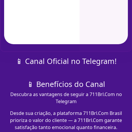
📱 Canal Oficial no Telegram!
📱 Benefícios do Canal
Descubra as vantagens de seguir a 711Brl.Com no
Telegram
Desde sua criação, a plataforma 711Brl.Com Brasil
prioriza o valor do cliente — a 711Brl.Com garante
satisfação tanto emocional quanto financeira.