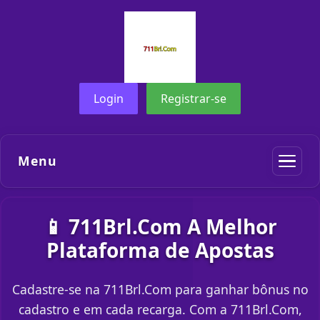
Login
Registrar-se
Menu
📱 711Brl.Com A Melhor
Plataforma de Apostas
Cadastre-se na 711Brl.Com para ganhar bônus no
cadastro e em cada recarga. Com a 711Brl.Com,