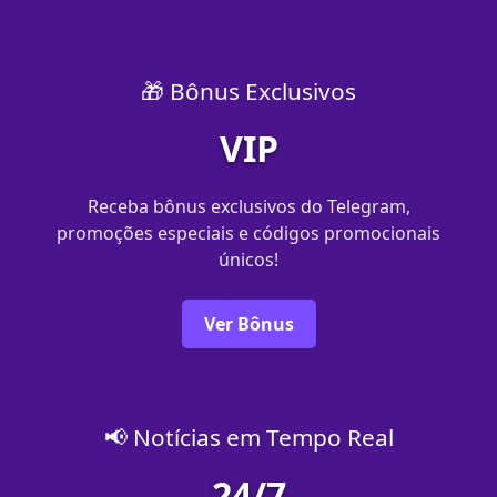
🎁 Bônus Exclusivos
VIP
Receba bônus exclusivos do Telegram,
promoções especiais e códigos promocionais
únicos!
Ver Bônus
📢 Notícias em Tempo Real
24/7