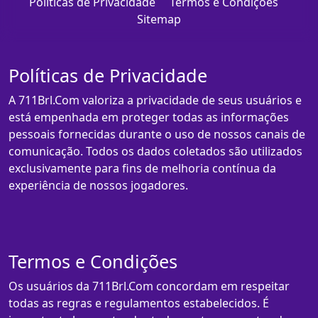
Políticas de Privacidade
Termos e Condições
Sitemap
Políticas de Privacidade
A 711Brl.Com valoriza a privacidade de seus usuários e
está empenhada em proteger todas as informações
pessoais fornecidas durante o uso de nossos canais de
comunicação. Todos os dados coletados são utilizados
exclusivamente para fins de melhoria contínua da
experiência de nossos jogadores.
Termos e Condições
Os usuários da 711Brl.Com concordam em respeitar
todas as regras e regulamentos estabelecidos. É