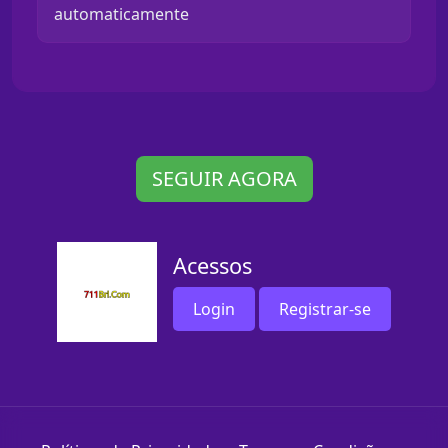
automaticamente
SEGUIR AGORA
Acessos
Login
Registrar-se