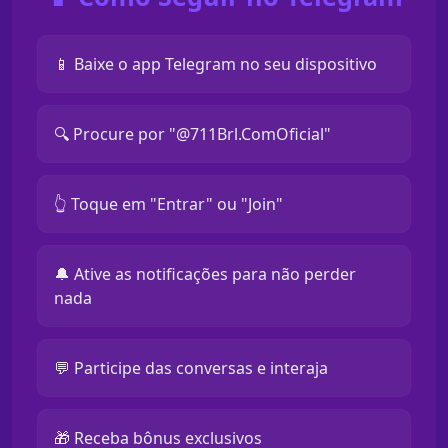
📱 Baixe o app Telegram no seu dispositivo
🔍 Procure por "@711Brl.ComOficial"
👆 Toque em "Entrar" ou "Join"
🔔 Ative as notificações para não perder
nada
💬 Participe das conversas e interaja
🎁 Receba bônus exclusivos