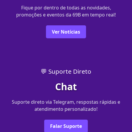
Fique por dentro de todas as novidades,
promoções e eventos da 69B em tempo real!
Ver Notícias
💬 Suporte Direto
Chat
Suporte direto via Telegram, respostas rápidas e
atendimento personalizado!
Falar Suporte