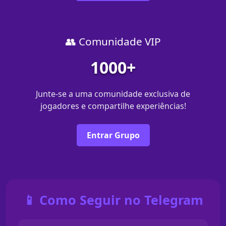
👥 Comunidade VIP
1000+
Junte-se a uma comunidade exclusiva de
jogadores e compartilhe experiências!
Entrar Grupo
📱 Como Seguir no Telegram