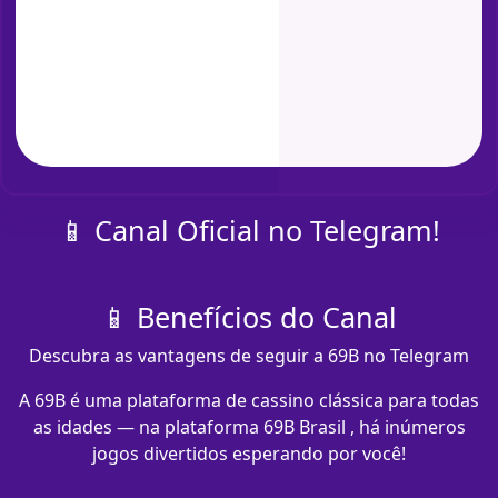
📱 Canal Oficial no Telegram!
📱 Benefícios do Canal
Descubra as vantagens de seguir a 69B no Telegram
A 69B é uma plataforma de cassino clássica para todas
as idades — na plataforma 69B Brasil , há inúmeros
jogos divertidos esperando por você!