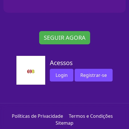
SEGUIR AGORA
Acessos
Login
Registrar-se
Políticas de Privacidade
Termos e Condições
Sitemap