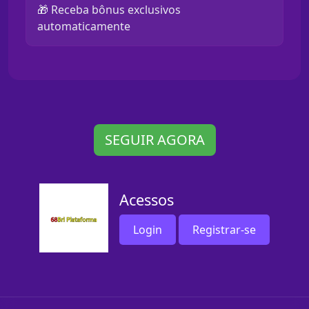
🎁 Receba bônus exclusivos
automaticamente
SEGUIR AGORA
Acessos
Login
Registrar-se