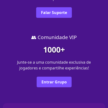
Falar Suporte
👥 Comunidade VIP
1000+
Junte-se a uma comunidade exclusiva de
jogadores e compartilhe experiências!
Entrar Grupo