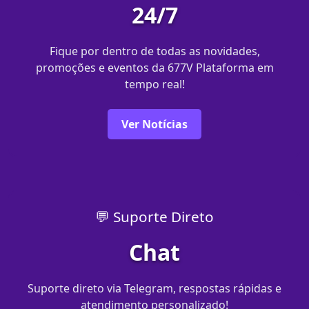
24/7
Fique por dentro de todas as novidades,
promoções e eventos da 677V Plataforma em
tempo real!
Ver Notícias
💬 Suporte Direto
Chat
Suporte direto via Telegram, respostas rápidas e
atendimento personalizado!