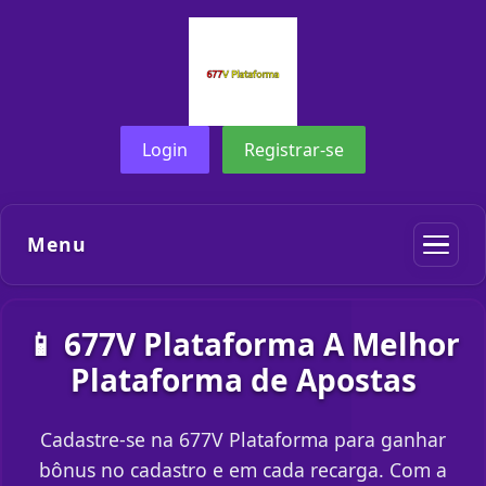
Login
Registrar-se
Menu
📱 677V Plataforma A Melhor
Plataforma de Apostas
Cadastre-se na 677V Plataforma para ganhar
bônus no cadastro e em cada recarga. Com a