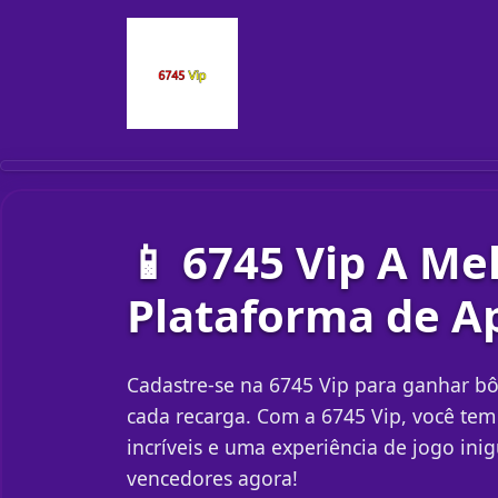
📱 6745 Vip A Me
Plataforma de A
Cadastre-se na 6745 Vip para ganhar b
cada recarga. Com a 6745 Vip, você te
incríveis e uma experiência de jogo inig
vencedores agora!