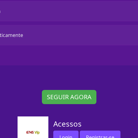
a
aticamente
SEGUIR AGORA
Acessos
Login
Registrar-se