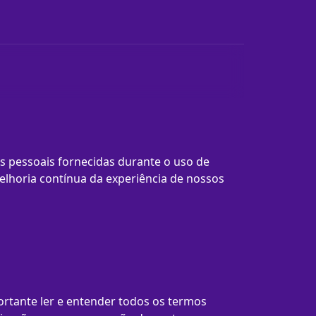
s pessoais fornecidas durante o uso de
elhoria contínua da experiência de nossos
ortante ler e entender todos os termos