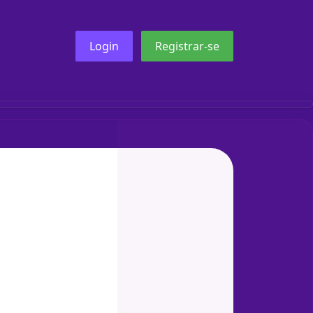
Login
Registrar-se