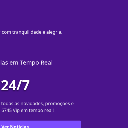
com tranquilidade e alegria.
cias em Tempo Real
24/7
e todas as novidades, promoções e
 6745 Vip em tempo real!
Ver Notícias