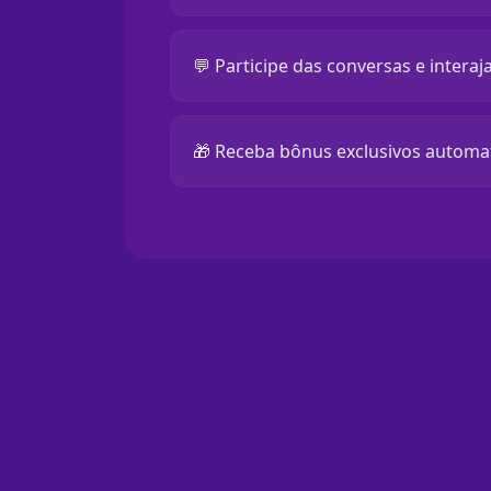
💬 Participe das conversas e interaj
🎁 Receba bônus exclusivos autom