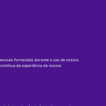
pessoais fornecidas durante o uso de nossos
 contínua da experiência de nossos