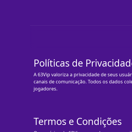
Políticas de Privacida
A 63Vip valoriza a privacidade de seus usu
canais de comunicação. Todos os dados cole
jogadores.
Termos e Condições