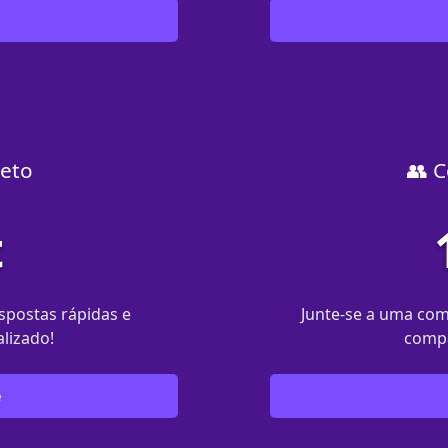
reto
👥 
t
espostas rápidas e
Junte-se a uma com
lizado!
compa
e