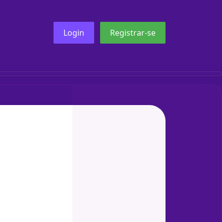
Login
Registrar-se