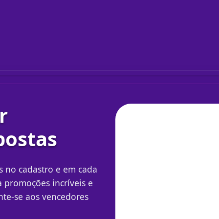
r
postas
s no cadastro e em cada
a promoções incríveis e
unte-se aos vencedores