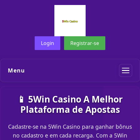
Login
Registrar-se
Menu
📱 5Win Casino A Melhor
Plataforma de Apostas
Cadastre-se na 5Win Casino para ganhar bônus
no cadastro e em cada recarga. Com a 5Win