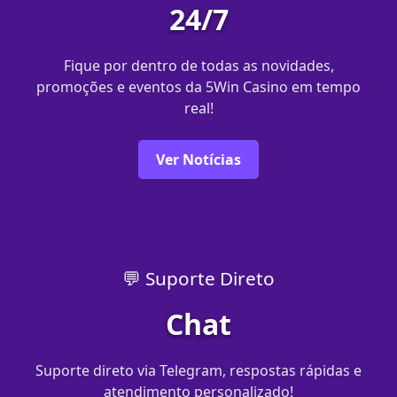
24/7
Fique por dentro de todas as novidades,
promoções e eventos da 5Win Casino em tempo
real!
Ver Notícias
💬 Suporte Direto
Chat
Suporte direto via Telegram, respostas rápidas e
atendimento personalizado!