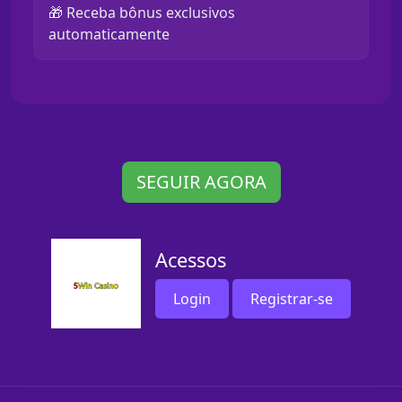
🎁 Receba bônus exclusivos
automaticamente
SEGUIR AGORA
Acessos
Login
Registrar-se