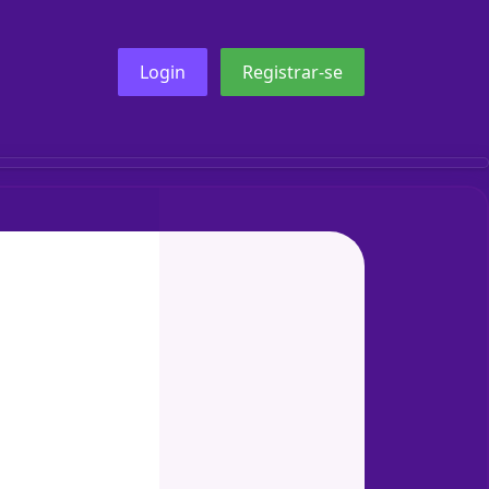
Login
Registrar-se