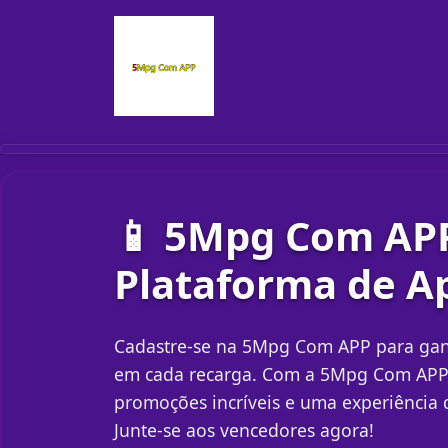
📱 5Mpg Com AP
Plataforma de A
Cadastre-se na 5Mpg Com APP para gan
em cada recarga. Com a 5Mpg Com APP,
promoções incríveis e uma experiência d
Junte-se aos vencedores agora!