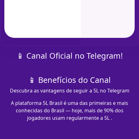
📱 Canal Oficial no Telegram!
📱 Benefícios do Canal
Descubra as vantagens de seguir a 5L no Telegram
A plataforma 5L Brasil é uma das primeiras e mais
conhecidas do Brasil — hoje, mais de 90% dos
jogadores usam regularmente a 5L .