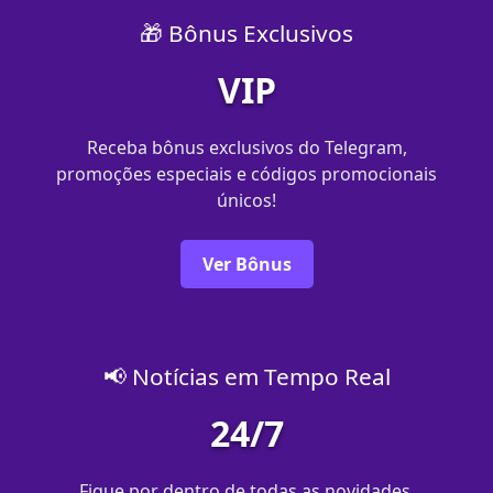
🎁 Bônus Exclusivos
VIP
Receba bônus exclusivos do Telegram,
promoções especiais e códigos promocionais
únicos!
Ver Bônus
📢 Notícias em Tempo Real
24/7
Fique por dentro de todas as novidades,