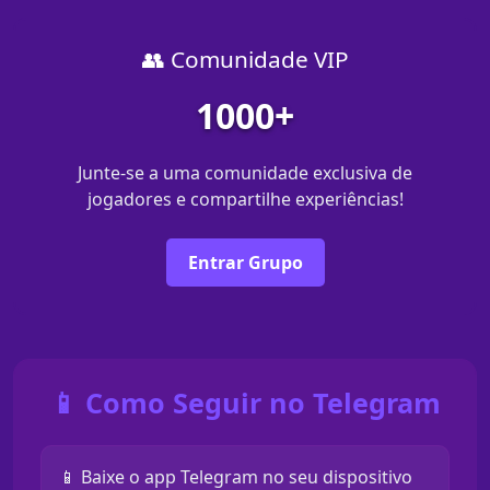
👥 Comunidade VIP
1000+
Junte-se a uma comunidade exclusiva de
jogadores e compartilhe experiências!
Entrar Grupo
📱 Como Seguir no Telegram
📱 Baixe o app Telegram no seu dispositivo