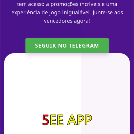
tem acesso a promoções incríveis e uma
experiência de jogo inigualável. Junte-se aos
vencedores agora!
SEGUIR NO TELEGRAM