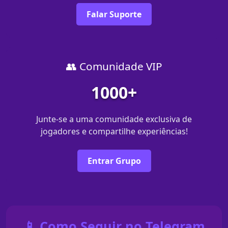
Falar Suporte
👥 Comunidade VIP
1000+
Junte-se a uma comunidade exclusiva de
jogadores e compartilhe experiências!
Entrar Grupo
📱 Como Seguir no Telegram