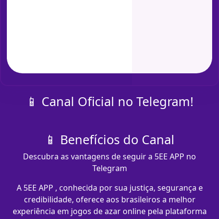
📱 Canal Oficial no Telegram!
📱 Benefícios do Canal
Descubra as vantagens de seguir a 5EE APP no
Telegram
A 5EE APP , conhecida por sua justiça, segurança e
credibilidade, oferece aos brasileiros a melhor
experiência em jogos de azar online pela plataforma