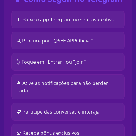
📱 Baixe o app Telegram no seu dispositivo
🔍 Procure por "@5EE APPOficial"
👆 Toque em "Entrar" ou "Join"
🔔 Ative as notificações para não perder
nada
💬 Participe das conversas e interaja
🎁 Receba bônus exclusivos