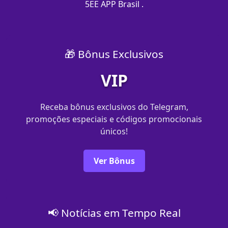
5EE APP Brasil .
🎁 Bônus Exclusivos
VIP
Receba bônus exclusivos do Telegram,
promoções especiais e códigos promocionais
únicos!
Ver Bônus
📢 Notícias em Tempo Real