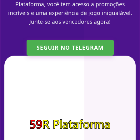
Plataforma, você tem acesso a promoções
incríveis e uma experiência de jogo inigualável.
Junte-se aos vencedores agora!
SEGUIR NO TELEGRAM