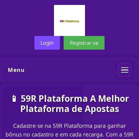
Login
Registrar-se
Menu
📱 59R Plataforma A Melhor
Plataforma de Apostas
Cadastre-se na 59R Plataforma para ganhar
bônus no cadastro e em cada recarga. Com a 59R