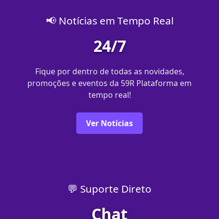
📢 Notícias em Tempo Real
24/7
Fique por dentro de todas as novidades,
promoções e eventos da 59R Plataforma em
tempo real!
Ver Notícias
💬 Suporte Direto
Chat