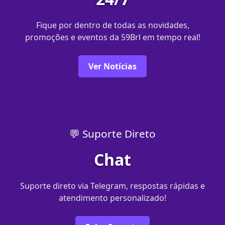
Fique por dentro de todas as novidades,
promoções e eventos da 59Brl em tempo real!
Ver Notícias
💬 Suporte Direto
Chat
Suporte direto via Telegram, respostas rápidas e
atendimento personalizado!