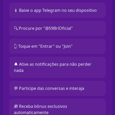
📱 Baixe o app Telegram no seu dispositivo
🔍 Procure por "@59BrlOficial"
👆 Toque em "Entrar" ou "Join"
🔔 Ative as notificações para não perder
nada
💬 Participe das conversas e interaja
🎁 Receba bônus exclusivos
automaticamente