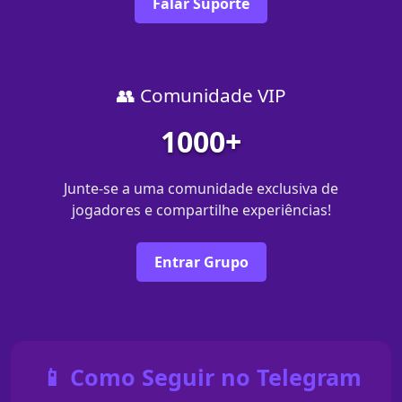
Falar Suporte
👥 Comunidade VIP
1000+
Junte-se a uma comunidade exclusiva de
jogadores e compartilhe experiências!
Entrar Grupo
📱 Como Seguir no Telegram