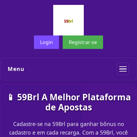
Login
Registrar-se
Menu
📱 59Brl A Melhor Plataforma
de Apostas
Cadastre-se na 59Brl para ganhar bônus no
cadastro e em cada recarga. Com a 59Brl, você