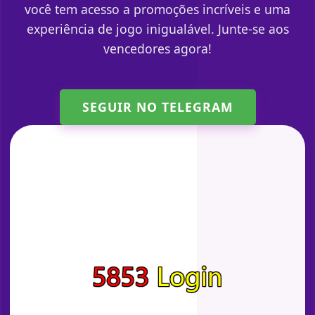
você tem acesso a promoções incríveis e uma
experiência de jogo inigualável. Junte-se aos
vencedores agora!
SEGUIR NO TELEGRAM