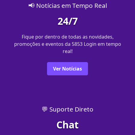
📢 Notícias em Tempo Real
24/7
Fique por dentro de todas as novidades,
promoções e eventos da 5853 Login em tempo
real!
Ver Notícias
💬 Suporte Direto
Chat