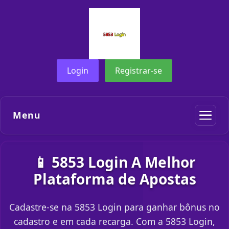
Login
Registrar-se
Menu
📱 5853 Login A Melhor
Plataforma de Apostas
Cadastre-se na 5853 Login para ganhar bônus no
cadastro e em cada recarga. Com a 5853 Login,