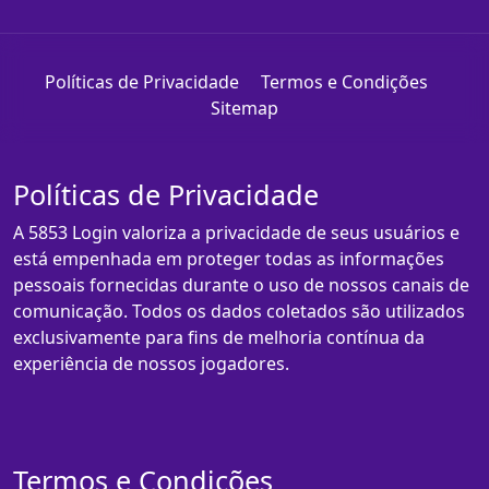
Políticas de Privacidade
Termos e Condições
Sitemap
Políticas de Privacidade
A 5853 Login valoriza a privacidade de seus usuários e
está empenhada em proteger todas as informações
pessoais fornecidas durante o uso de nossos canais de
comunicação. Todos os dados coletados são utilizados
exclusivamente para fins de melhoria contínua da
experiência de nossos jogadores.
Termos e Condições