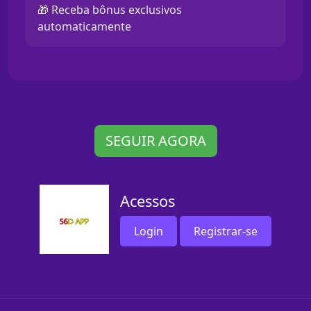
🎁 Receba bônus exclusivos
automaticamente
SEGUIR AGORA
Acessos
Login
Registrar-se