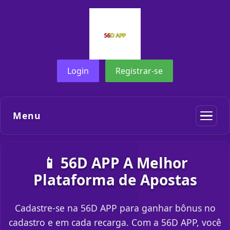
Login
Registrar-se
Menu
📱 56D APP A Melhor
Plataforma de Apostas
Cadastre-se na 56D APP para ganhar bônus no
cadastro e em cada recarga. Com a 56D APP, você