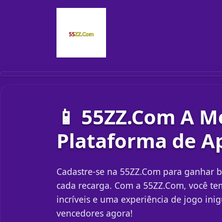
📱 55ZZ.Com A M
Plataforma de A
Cadastre-se na 55ZZ.Com para ganhar 
cada recarga. Com a 55ZZ.Com, você t
incríveis e uma experiência de jogo inig
vencedores agora!