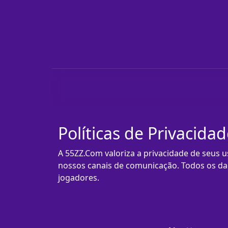
Políticas de Privacida
A 55ZZ.Com valoriza a privacidade de seus 
nossos canais de comunicação. Todos os dad
jogadores.