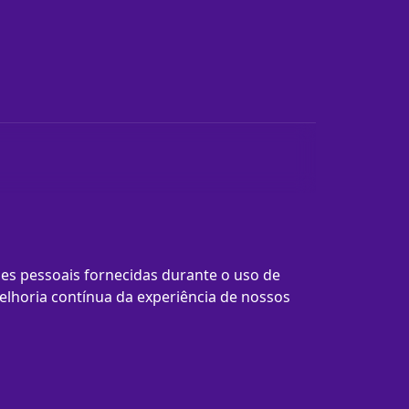
es pessoais fornecidas durante o uso de
elhoria contínua da experiência de nossos