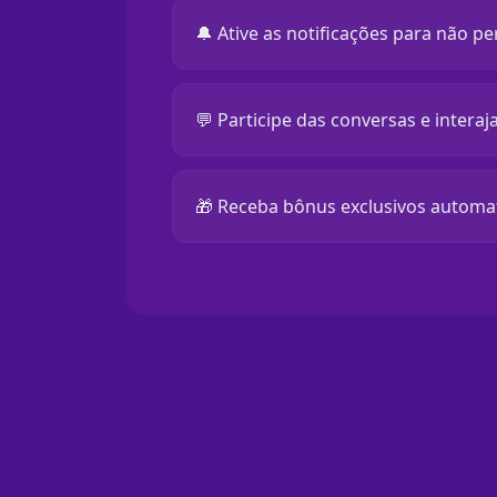
🔔 Ative as notificações para não p
💬 Participe das conversas e interaj
🎁 Receba bônus exclusivos autom