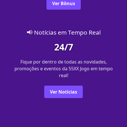
Ver Bônus
📢 Notícias em Tempo Real
24/7
Fique por dentro de todas as novidades,
promoções e eventos da 55XX Jogo em tempo
real!
Ver Notícias