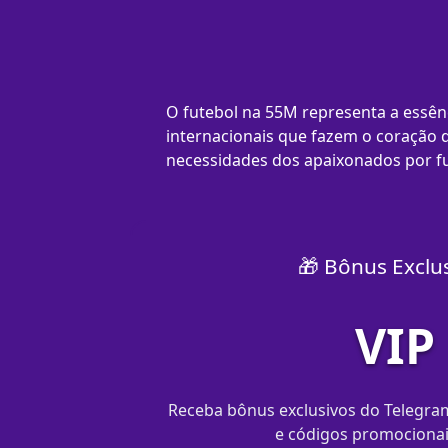
O futebol na 55M representa a essên
internacionais que fazem o coração d
necessidades dos apaixonados por fu
🎁 Bônus Exclu
VIP
Receba bônus exclusivos do Telegra
e códigos promocionai