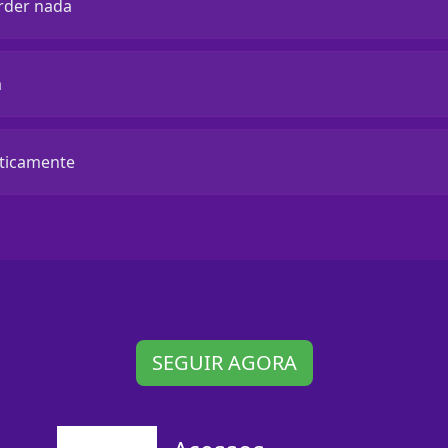
erder nada
a
aticamente
SEGUIR AGORA