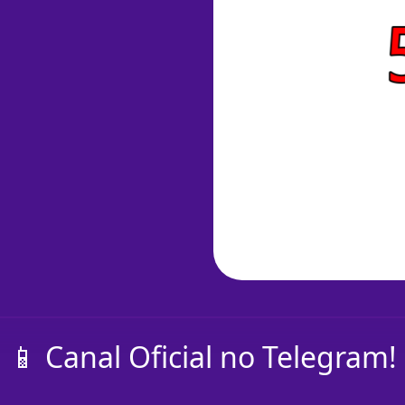
📱 Canal Oficial no Telegram!