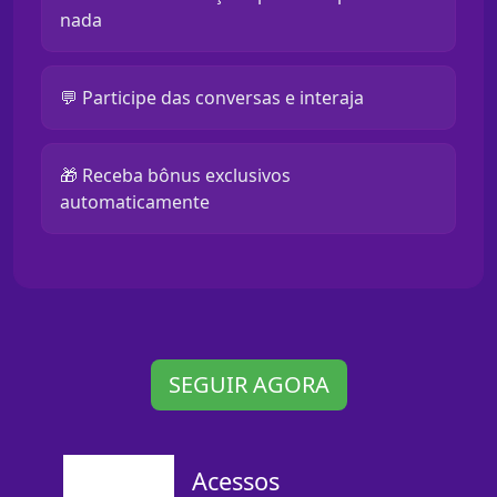
nada
💬 Participe das conversas e interaja
🎁 Receba bônus exclusivos
automaticamente
SEGUIR AGORA
Acessos