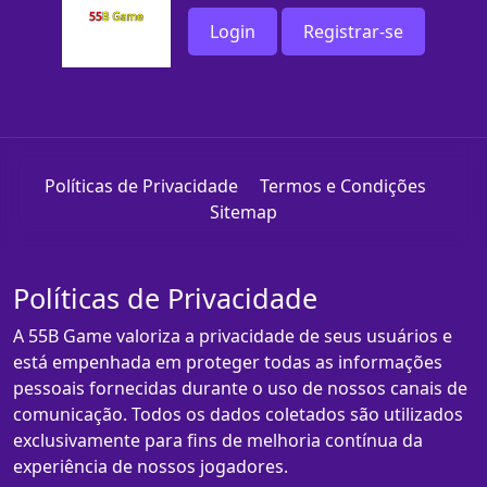
Login
Registrar-se
Políticas de Privacidade
Termos e Condições
Sitemap
Políticas de Privacidade
A 55B Game valoriza a privacidade de seus usuários e
está empenhada em proteger todas as informações
pessoais fornecidas durante o uso de nossos canais de
comunicação. Todos os dados coletados são utilizados
exclusivamente para fins de melhoria contínua da
experiência de nossos jogadores.