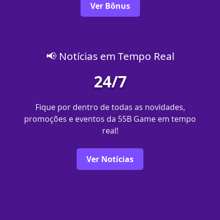
Ver Bônus
📢 Notícias em Tempo Real
24/7
Fique por dentro de todas as novidades,
promoções e eventos da 55B Game em tempo
real!
Ver Notícias