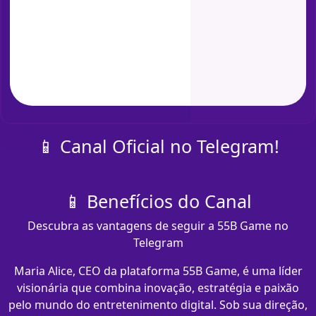
📱 Canal Oficial no Telegram!
📱 Benefícios do Canal
Descubra as vantagens de seguir a 55B Game no
Telegram
Maria Alice, CEO da plataforma 55B Game, é uma líder
visionária que combina inovação, estratégia e paixão
pelo mundo do entretenimento digital. Sob sua direção,