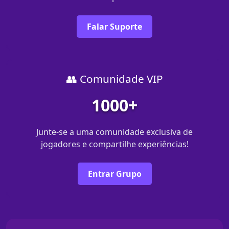
Falar Suporte
👥 Comunidade VIP
1000+
Junte-se a uma comunidade exclusiva de
jogadores e compartilhe experiências!
Entrar Grupo