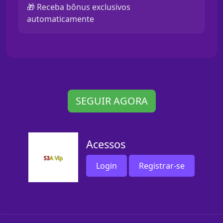
🎁 Receba bônus exclusivos
automaticamente
SEGUIR AGORA
Acessos
Login
Registrar-se