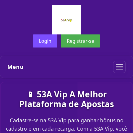
Login
Registrar-se
Menu
📱 53A Vip A Melhor
Plataforma de Apostas
Cadastre-se na 53A Vip para ganhar bônus no
cadastro e em cada recarga. Com a 53A Vip, você