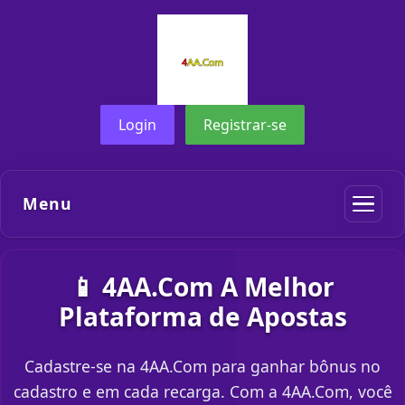
Login
Registrar-se
Menu
📱 4AA.Com A Melhor
Plataforma de Apostas
Cadastre-se na 4AA.Com para ganhar bônus no
cadastro e em cada recarga. Com a 4AA.Com, você