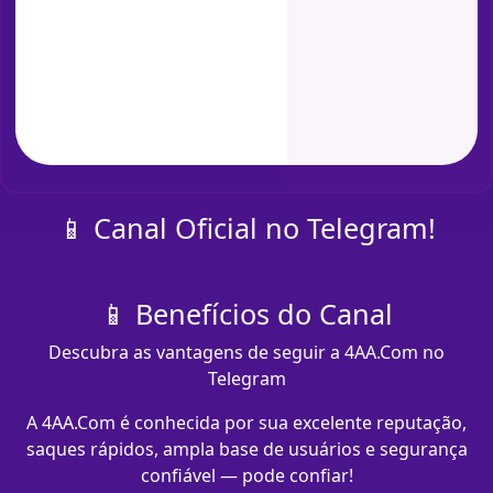
📱 Canal Oficial no Telegram!
📱 Benefícios do Canal
Descubra as vantagens de seguir a 4AA.Com no
Telegram
A 4AA.Com é conhecida por sua excelente reputação,
saques rápidos, ampla base de usuários e segurança
confiável — pode confiar!