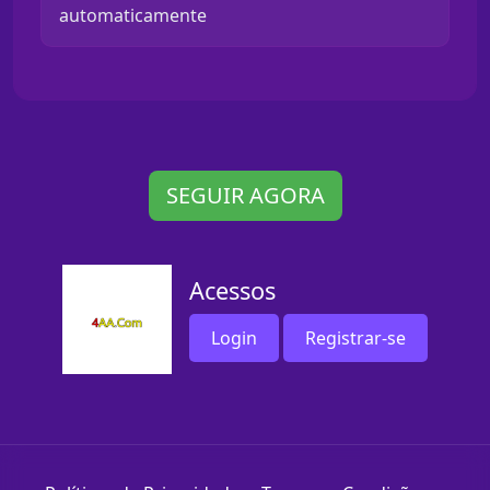
automaticamente
SEGUIR AGORA
Acessos
Login
Registrar-se