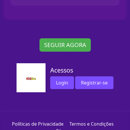
SEGUIR AGORA
Acessos
Login
Registrar-se
Políticas de Privacidade
Termos e Condições