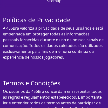
Sitemap
Políticas de Privacidade
A 456Bra valoriza a privacidade de seus usuários e está
empenhada em proteger todas as informações
pessoais fornecidas durante o uso de nossos canais de
comunicação. Todos os dados coletados são utilizados
exclusivamente para fins de melhoria contínua da
experiência de nossos jogadores.
Termos e Condições
Os usuários da 456Bra concordam em respeitar todas
as regras e regulamentos estabelecidos. É importante
ler e entender todos os termos antes de participar de