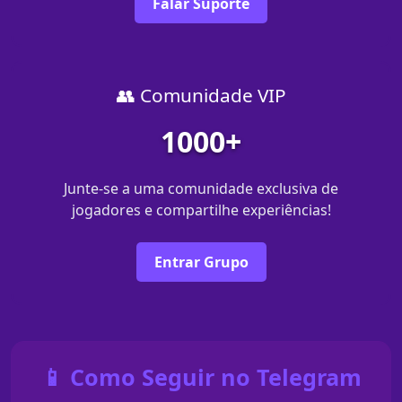
Falar Suporte
👥 Comunidade VIP
1000+
Junte-se a uma comunidade exclusiva de
jogadores e compartilhe experiências!
Entrar Grupo
📱 Como Seguir no Telegram