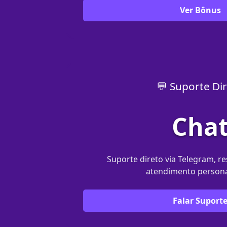
Ver Bônus
💬 Suporte Di
Cha
Suporte direto via Telegram, r
atendimento persona
Falar Suport