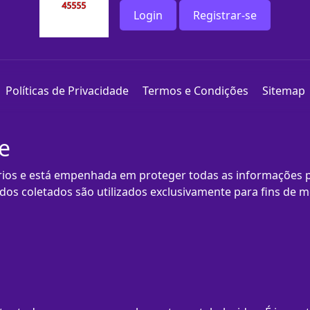
Login
Registrar-se
Políticas de Privacidade
Termos e Condições
Sitemap
de
ários e está empenhada em proteger todas as informações 
os coletados são utilizados exclusivamente para fins de m