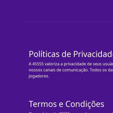
Políticas de Privacida
A 45555 valoriza a privacidade de seus usu
nossos canais de comunicação. Todos os dad
jogadores.
Termos e Condições