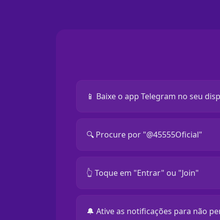
📱 Baixe o app Telegram no seu disp
🔍 Procure por "@45555Oficial"
👆 Toque em "Entrar" ou "Join"
🔔 Ative as notificações para não p