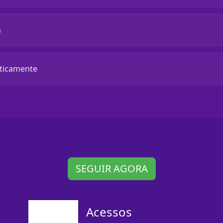
a
aticamente
SEGUIR AGORA
Acessos