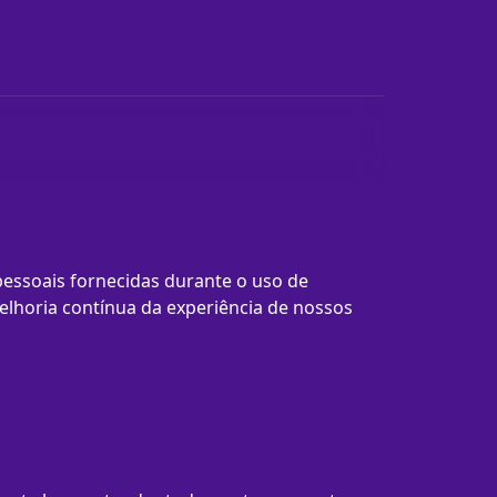
pessoais fornecidas durante o uso de
elhoria contínua da experiência de nossos