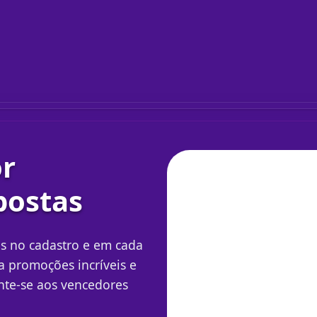
or
postas
s no cadastro e em cada
a promoções incríveis e
unte-se aos vencedores