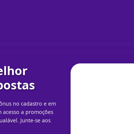
elhor
postas
ônus no cadastro e em
m acesso a promoções
ualável. Junte-se aos