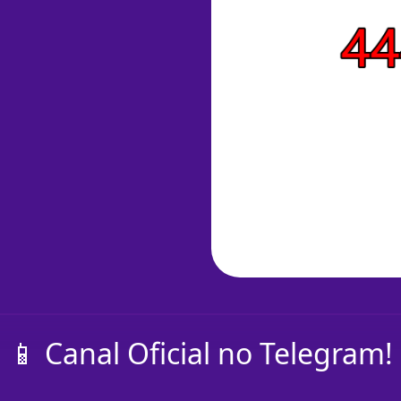
📱 Canal Oficial no Telegram!