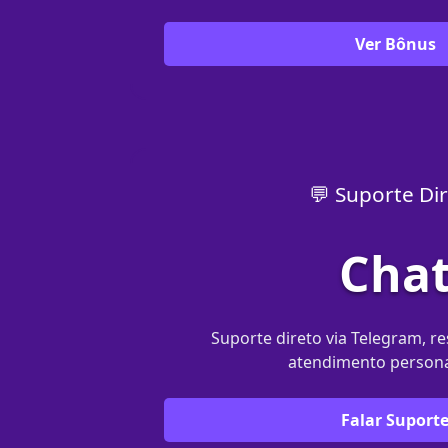
Ver Bônus
💬 Suporte Di
Cha
Suporte direto via Telegram, r
atendimento persona
Falar Suport