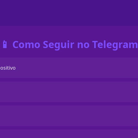
📱 Como Seguir no Telegram
ositivo