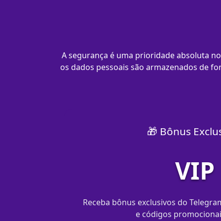
A segurança é uma prioridade absoluta no 
os dados pessoais são armazenados de for
🎁 Bônus Exclu
VIP
Receba bônus exclusivos do Telegra
e códigos promocionai