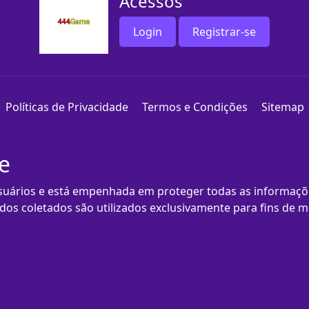
Acessos
Login
Registrar-se
Políticas de Privacidade
Termos e Condições
Sitemap
de
usuários e está empenhada em proteger todas as informaçõ
os coletados são utilizados exclusivamente para fins de m