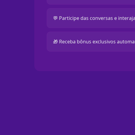
💬 Participe das conversas e interaj
🎁 Receba bônus exclusivos autom