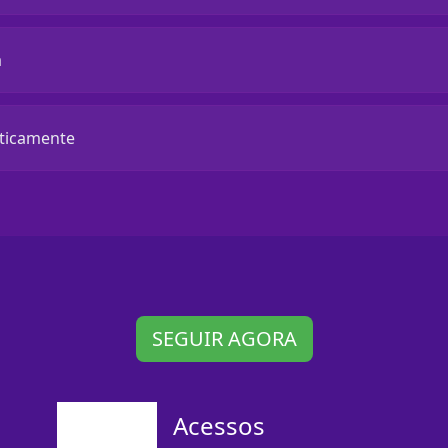
a
aticamente
SEGUIR AGORA
Acessos