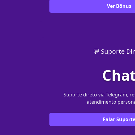
Ver Bônus
💬 Suporte Di
Cha
Suporte direto via Telegram, r
atendimento persona
Falar Suport