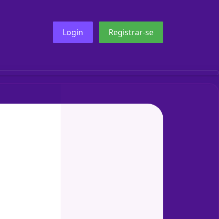
Login
Registrar-se