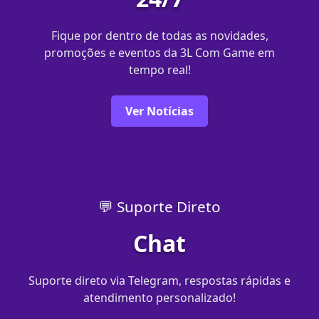
Fique por dentro de todas as novidades,
promoções e eventos da 3L Com Game em
tempo real!
Ver Notícias
💬 Suporte Direto
Chat
Suporte direto via Telegram, respostas rápidas e
atendimento personalizado!