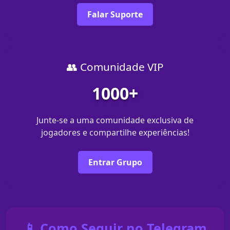
Falar Suporte
👥 Comunidade VIP
1000+
Junte-se a uma comunidade exclusiva de
jogadores e compartilhe experiências!
Entrar Grupo
📱 Como Seguir no Telegram