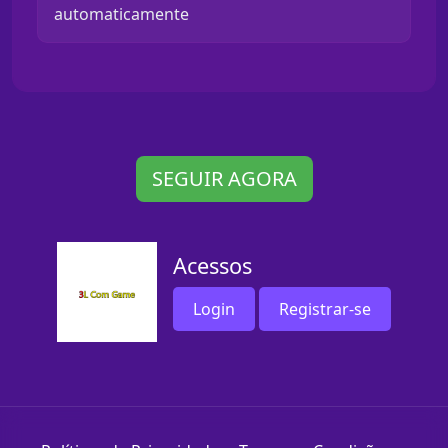
automaticamente
SEGUIR AGORA
Acessos
Login
Registrar-se