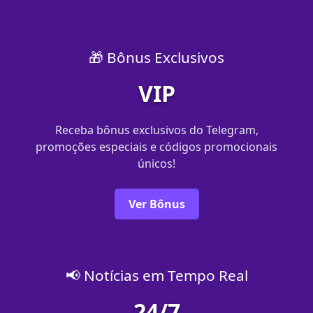
🎁 Bônus Exclusivos
VIP
Receba bônus exclusivos do Telegram,
promoções especiais e códigos promocionais
únicos!
Ver Bônus
📢 Notícias em Tempo Real
24/7