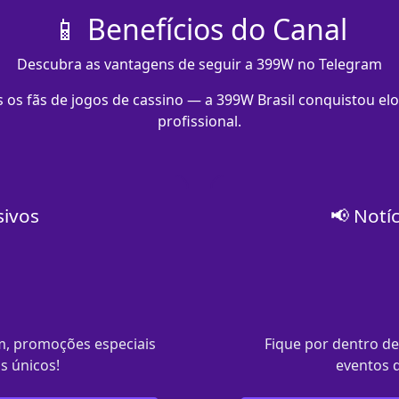
📱 Benefícios do Canal
Descubra as vantagens de seguir a 399W no Telegram
s fãs de jogos de cassino — a 399W Brasil conquistou elo
profissional.
sivos
📢 Notí
m, promoções especiais
Fique por dentro d
s únicos!
eventos 