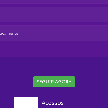
a
aticamente
SEGUIR AGORA
Acessos