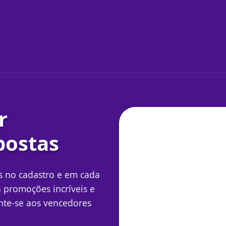
r
postas
 no cadastro e em cada
 promoções incríveis e
unte-se aos vencedores