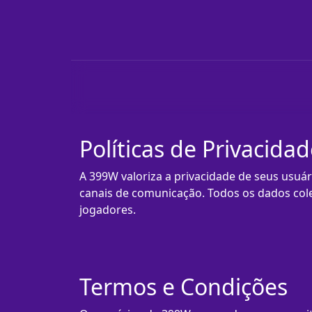
Políticas de Privacida
A 399W valoriza a privacidade de seus usu
canais de comunicação. Todos os dados cole
jogadores.
Termos e Condições