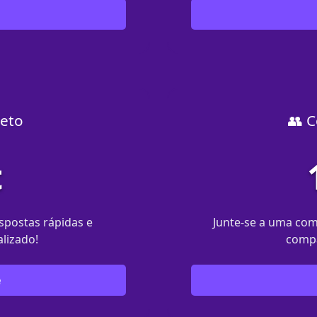
reto
👥 
t
espostas rápidas e
Junte-se a uma com
lizado!
compa
e