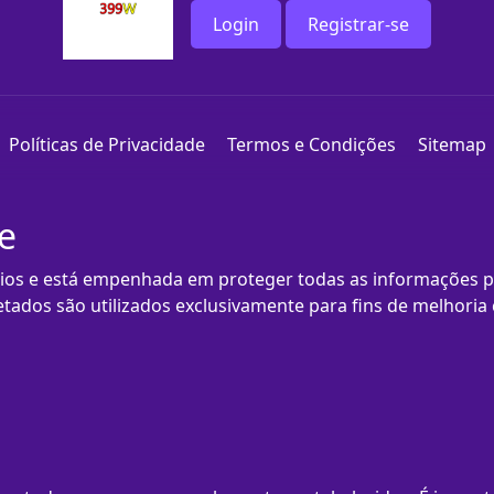
Login
Registrar-se
Políticas de Privacidade
Termos e Condições
Sitemap
de
ários e está empenhada em proteger todas as informações p
tados são utilizados exclusivamente para fins de melhoria