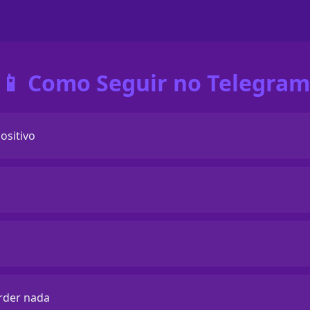
📱 Como Seguir no Telegram
ositivo
erder nada