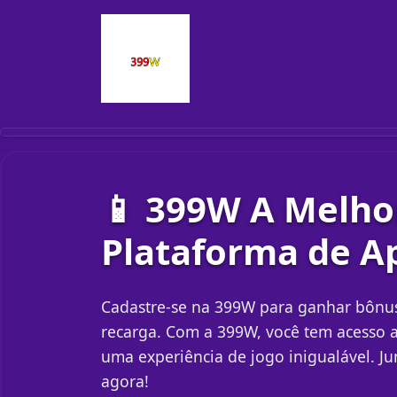
📱 399W A Melho
Plataforma de A
Cadastre-se na 399W para ganhar bônus
recarga. Com a 399W, você tem acesso a
uma experiência de jogo inigualável. J
agora!