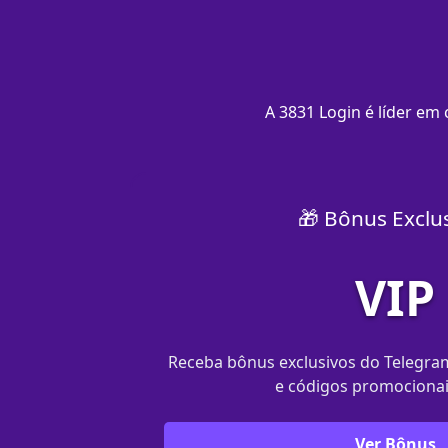
A 3831 Login é líder e
🎁 Bônus Exclu
VIP
Receba bônus exclusivos do Telegra
e códigos promocionai
Ver Bônus