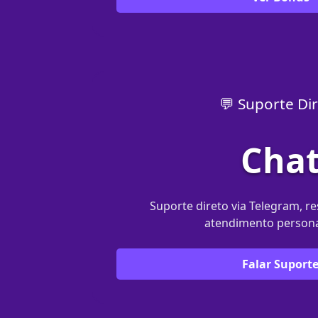
💬 Suporte Di
Cha
Suporte direto via Telegram, r
atendimento persona
Falar Suport