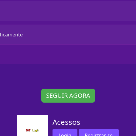
a
aticamente
SEGUIR AGORA
Acessos
Login
Registrar-se