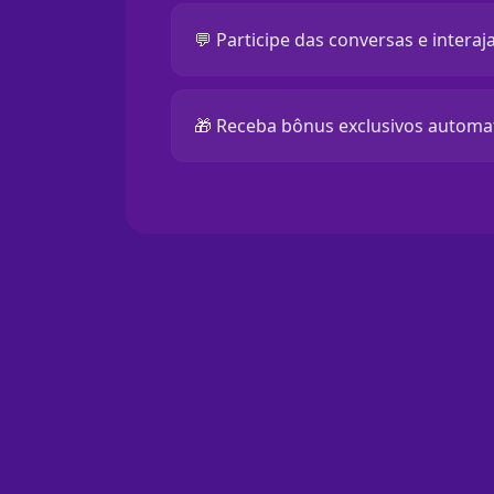
💬 Participe das conversas e interaj
🎁 Receba bônus exclusivos autom