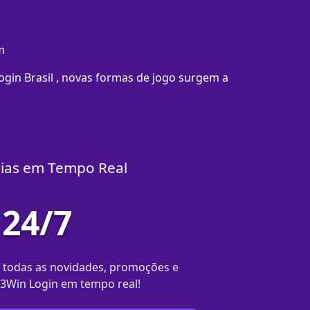
m
gin Brasil , novas formas de jogo surgem a
cias em Tempo Real
24/7
e todas as novidades, promoções e
33Win Login em tempo real!