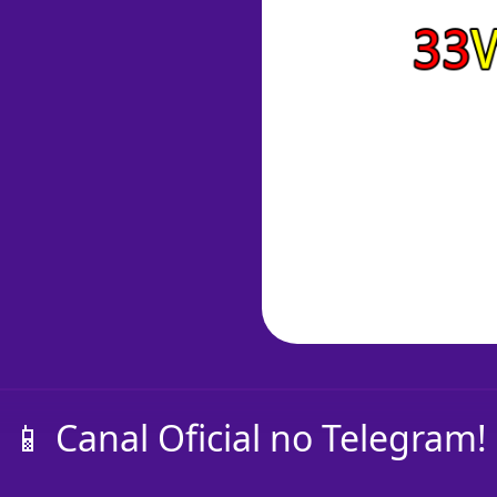
📱 Canal Oficial no Telegram!