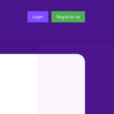
Login
Registrar-se