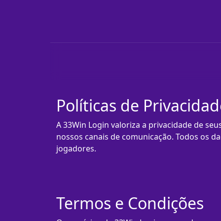
Políticas de Privacida
A 33Win Login valoriza a privacidade de se
nossos canais de comunicação. Todos os dad
jogadores.
Termos e Condições