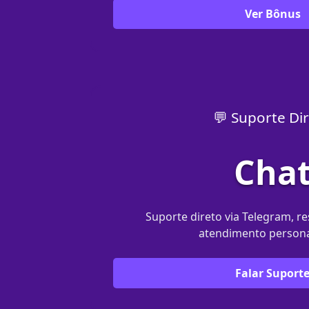
Ver Bônus
💬 Suporte Di
Cha
Suporte direto via Telegram, r
atendimento persona
Falar Suport