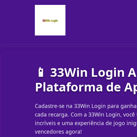
📱 33Win Login 
Plataforma de A
Cadastre-se na 33Win Login para ganha
cada recarga. Com a 33Win Login, você
incríveis e uma experiência de jogo inig
vencedores agora!