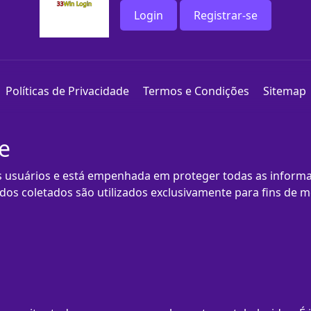
Login
Registrar-se
Políticas de Privacidade
Termos e Condições
Sitemap
de
us usuários e está empenhada em proteger todas as inform
os coletados são utilizados exclusivamente para fins de m