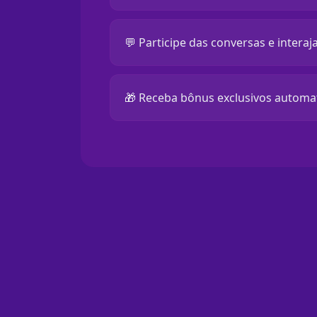
💬 Participe das conversas e interaj
🎁 Receba bônus exclusivos autom