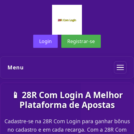
Login
Registrar-se
Menu
📱 28R Com Login A Melhor
Plataforma de Apostas
Cadastre-se na 28R Com Login para ganhar bônus
no cadastro e em cada recarga. Com a 28R Com