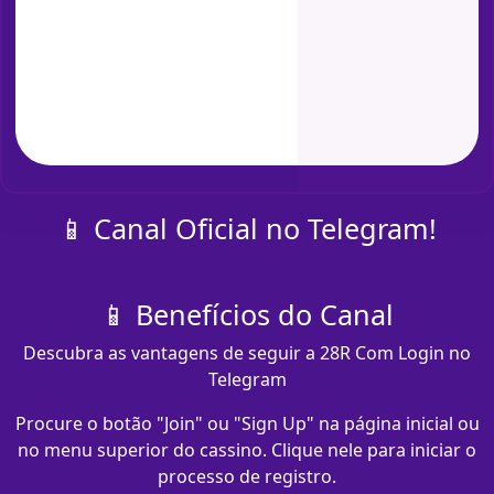
📱 Canal Oficial no Telegram!
📱 Benefícios do Canal
Descubra as vantagens de seguir a 28R Com Login no
Telegram
Procure o botão "Join" ou "Sign Up" na página inicial ou
no menu superior do cassino. Clique nele para iniciar o
processo de registro.