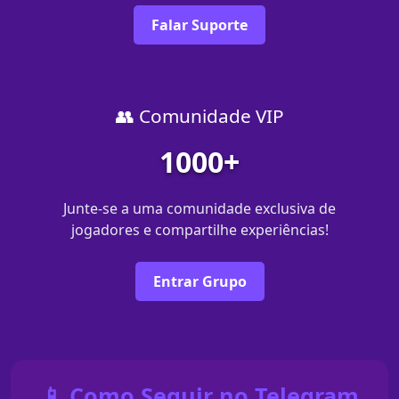
Falar Suporte
👥 Comunidade VIP
1000+
Junte-se a uma comunidade exclusiva de
jogadores e compartilhe experiências!
Entrar Grupo
📱 Como Seguir no Telegram