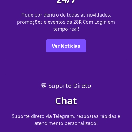
Fique por dentro de todas as novidades,
promoções e eventos da 28R Com Login em
tempo real!
Ver Notícias
💬 Suporte Direto
Chat
Suporte direto via Telegram, respostas rápidas e
atendimento personalizado!