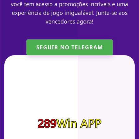
você tem acesso a promoções incríveis e uma
experiência de jogo inigualável. Junte-se aos
vencedores agora!
SEGUIR NO TELEGRAM