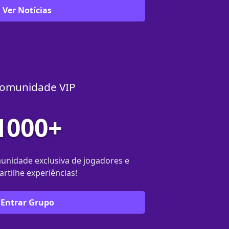
Ver Notícias
Comunidade VIP
1000+
unidade exclusiva de jogadores e
rtilhe experiências!
Entrar Grupo