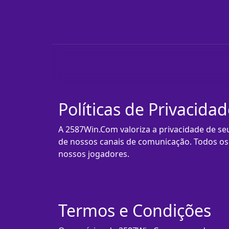
Políticas de Privacida
A 2587Win.Com valoriza a privacidade de s
de nossos canais de comunicação. Todos os 
nossos jogadores.
Termos e Condições