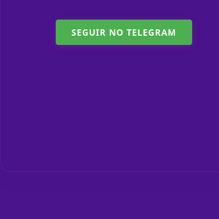
SEGUIR NO TELEGRAM