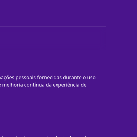
mações pessoais fornecidas durante o uso
e melhoria contínua da experiência de