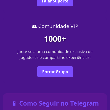
Falar Suporte
👥 Comunidade VIP
1000+
Junte-se a uma comunidade exclusiva de
jogadores e compartilhe experiências!
Entrar Grupo
📱 Como Seguir no Telegram