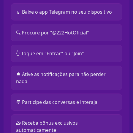
📱 Baixe o app Telegram no seu dispositivo
🔍 Procure por "@222HotOficial"
👆 Toque em "Entrar" ou "Join"
🔔 Ative as notificações para não perder
nada
💬 Participe das conversas e interaja
🎁 Receba bônus exclusivos
automaticamente