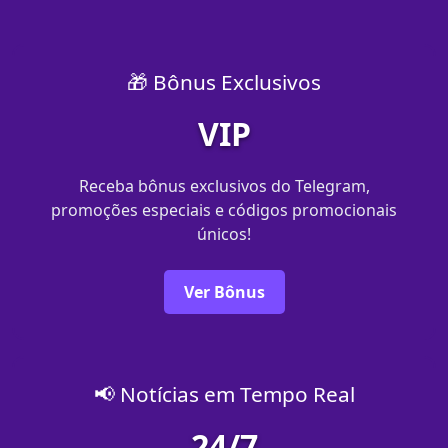
🎁 Bônus Exclusivos
VIP
Receba bônus exclusivos do Telegram,
promoções especiais e códigos promocionais
únicos!
Ver Bônus
📢 Notícias em Tempo Real
24/7