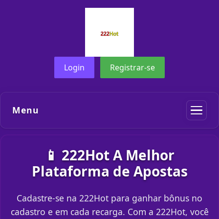
Login
Registrar-se
Menu
📱 222Hot A Melhor
Plataforma de Apostas
Cadastre-se na 222Hot para ganhar bônus no
cadastro e em cada recarga. Com a 222Hot, você