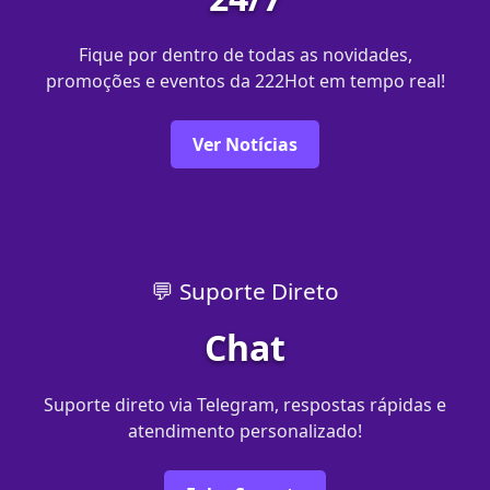
Fique por dentro de todas as novidades,
promoções e eventos da 222Hot em tempo real!
Ver Notícias
💬 Suporte Direto
Chat
Suporte direto via Telegram, respostas rápidas e
atendimento personalizado!