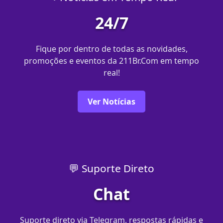
24/7
Fique por dentro de todas as novidades,
promoções e eventos da 211Br.Com em tempo
real!
Ver Notícias
💬 Suporte Direto
Chat
Suporte direto via Telegram, respostas rápidas e