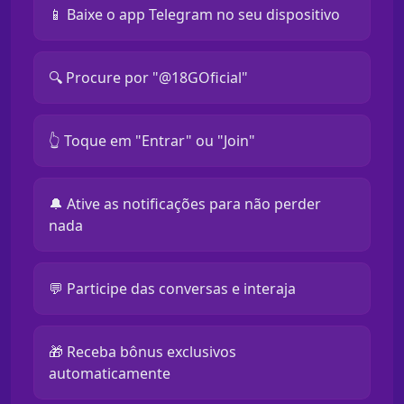
📱 Baixe o app Telegram no seu dispositivo
🔍 Procure por "@18GOficial"
👆 Toque em "Entrar" ou "Join"
🔔 Ative as notificações para não perder
nada
💬 Participe das conversas e interaja
🎁 Receba bônus exclusivos
automaticamente