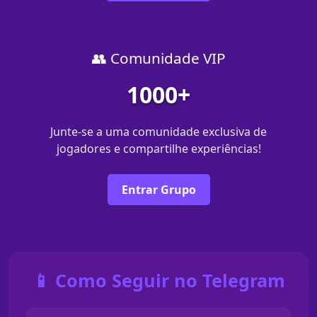
👥 Comunidade VIP
1000+
Junte-se a uma comunidade exclusiva de
jogadores e compartilhe experiências!
Entrar Grupo
📱 Como Seguir no Telegram