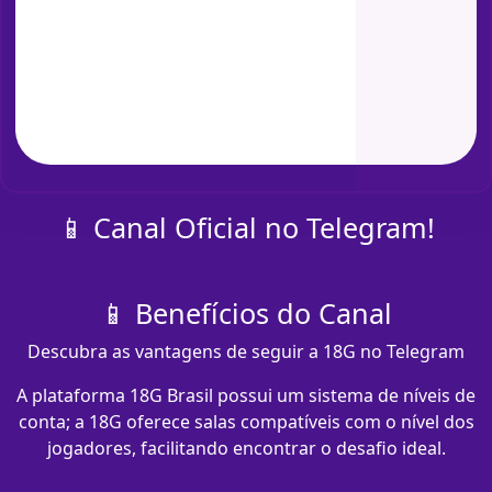
📱 Canal Oficial no Telegram!
📱 Benefícios do Canal
Descubra as vantagens de seguir a 18G no Telegram
A plataforma 18G Brasil possui um sistema de níveis de
conta; a 18G oferece salas compatíveis com o nível dos
jogadores, facilitando encontrar o desafio ideal.