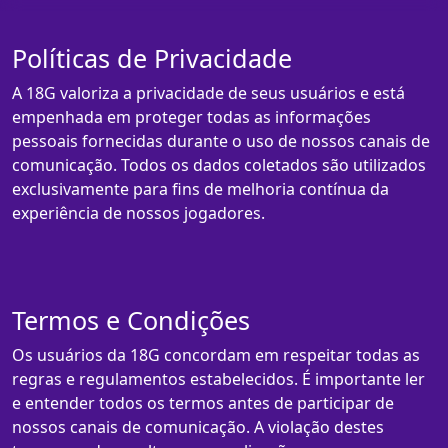
Políticas de Privacidade
A 18G valoriza a privacidade de seus usuários e está
empenhada em proteger todas as informações
pessoais fornecidas durante o uso de nossos canais de
comunicação. Todos os dados coletados são utilizados
exclusivamente para fins de melhoria contínua da
experiência de nossos jogadores.
Termos e Condições
Os usuários da 18G concordam em respeitar todas as
regras e regulamentos estabelecidos. É importante ler
e entender todos os termos antes de participar de
nossos canais de comunicação. A violação destes