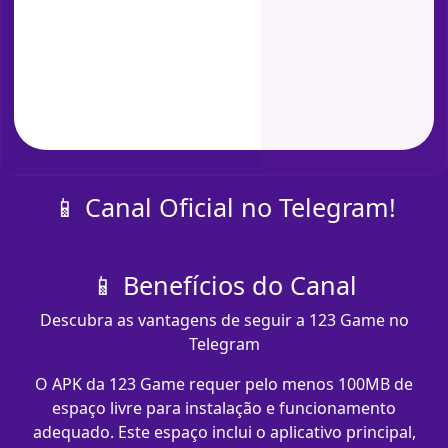
📱 Canal Oficial no Telegram!
📱 Benefícios do Canal
Descubra as vantagens de seguir a 123 Game no
Telegram
O APK da 123 Game requer pelo menos 100MB de
espaço livre para instalação e funcionamento
adequado. Este espaço inclui o aplicativo principal,