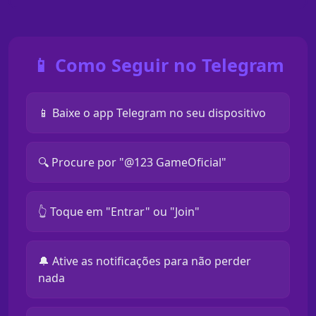
📱 Como Seguir no Telegram
📱 Baixe o app Telegram no seu dispositivo
🔍 Procure por "@123 GameOficial"
👆 Toque em "Entrar" ou "Join"
🔔 Ative as notificações para não perder
nada