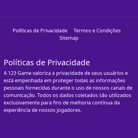
Políticas de Privacidade
Termos e Condições
Sitemap
Políticas de Privacidade
A 123 Game valoriza a privacidade de seus usuários e
está empenhada em proteger todas as informações
pessoais fornecidas durante o uso de nossos canais de
comunicação. Todos os dados coletados são utilizados
exclusivamente para fins de melhoria contínua da
experiência de nossos jogadores.