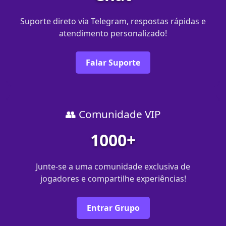
Suporte direto via Telegram, respostas rápidas e
atendimento personalizado!
Falar Suporte
👥 Comunidade VIP
1000+
Junte-se a uma comunidade exclusiva de
jogadores e compartilhe experiências!
Entrar Grupo