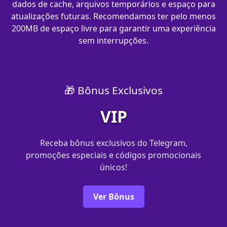
dados de cache, arquivos temporários e espaço para
atualizações futuras. Recomendamos ter pelo menos
200MB de espaço livre para garantir uma experiência
sem interrupções.
🎁 Bônus Exclusivos
VIP
Receba bônus exclusivos do Telegram,
promoções especiais e códigos promocionais
únicos!
Ver Bônus