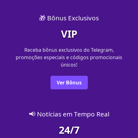
🎁 Bônus Exclusivos
VIP
Receba bônus exclusivos do Telegram,
promoções especiais e códigos promocionais
únicos!
Ver Bônus
📢 Notícias em Tempo Real
24/7