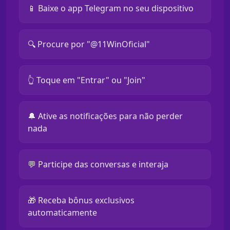
📱 Baixe o app Telegram no seu dispositivo
🔍 Procure por "@11WinOficial"
👆 Toque em "Entrar" ou "Join"
🔔 Ative as notificações para não perder
nada
💬 Participe das conversas e interaja
🎁 Receba bônus exclusivos
automaticamente