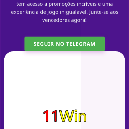
tem acesso a promoções incríveis e uma
experiência de jogo inigualável. Junte-se aos
vencedores agora!
SEGUIR NO TELEGRAM