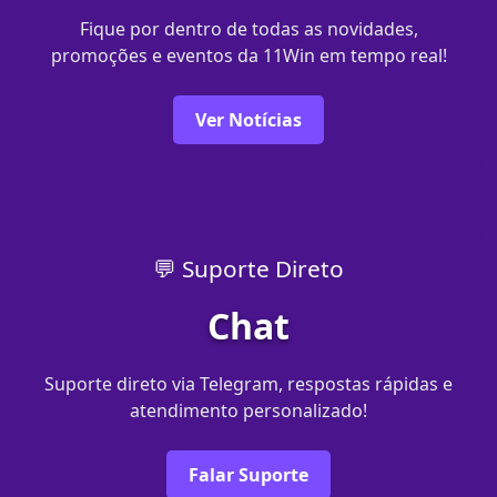
Fique por dentro de todas as novidades,
promoções e eventos da 11Win em tempo real!
Ver Notícias
💬 Suporte Direto
Chat
Suporte direto via Telegram, respostas rápidas e
atendimento personalizado!
Falar Suporte