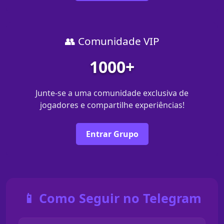
👥 Comunidade VIP
1000+
Junte-se a uma comunidade exclusiva de
jogadores e compartilhe experiências!
Entrar Grupo
📱 Como Seguir no Telegram