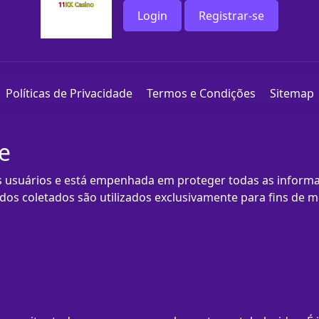
Login
Registrar-se
Políticas de Privacidade
Termos e Condições
Sitemap
de
us usuários e está empenhada em proteger todas as inform
os coletados são utilizados exclusivamente para fins de m