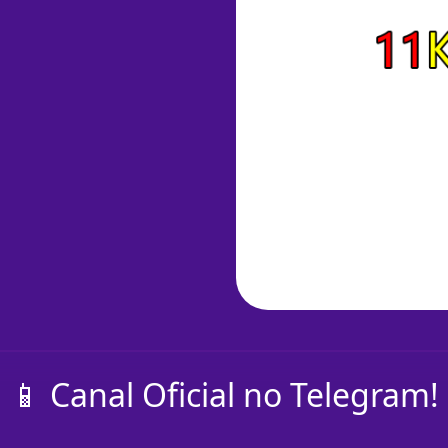
📱 Canal Oficial no Telegram!