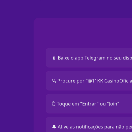
📱 Baixe o app Telegram no seu disp
🔍 Procure por "@11KK CasinoOficia
👆 Toque em "Entrar" ou "Join"
🔔 Ative as notificações para não p