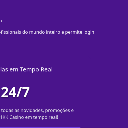
m
fissionais do mundo inteiro e permite login
cias em Tempo Real
24/7
e todas as novidades, promoções e
11KK Casino em tempo real!