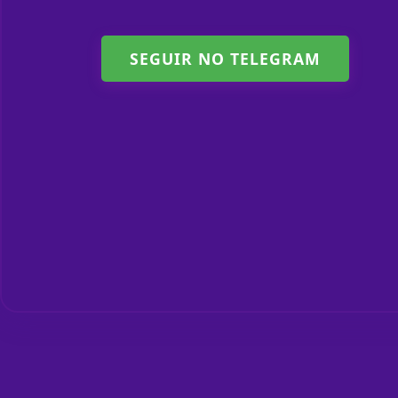
SEGUIR NO TELEGRAM