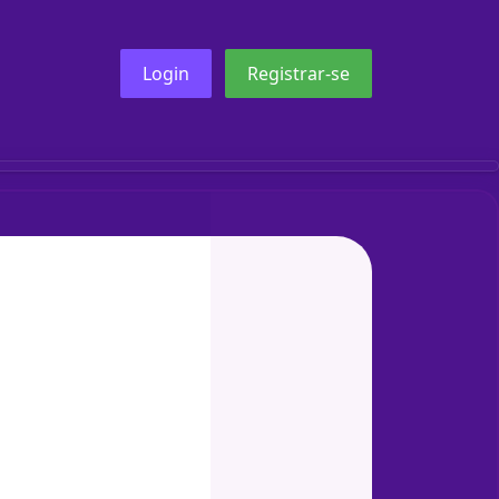
Login
Registrar-se