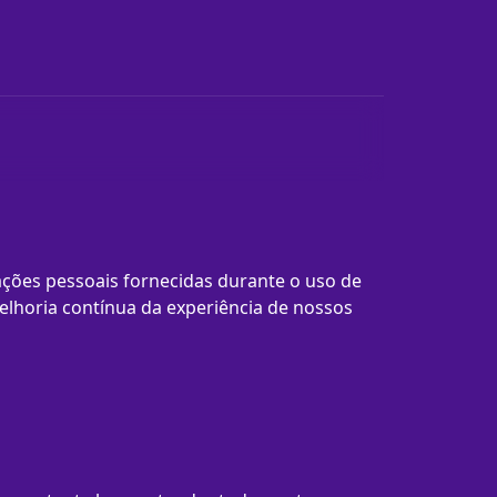
ações pessoais fornecidas durante o uso de
elhoria contínua da experiência de nossos