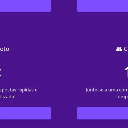
reto
👥 
t
espostas rápidas e
Junte-se a uma com
lizado!
compa
e