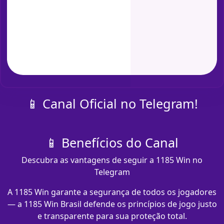
📱 Canal Oficial no Telegram!
📱 Benefícios do Canal
Descubra as vantagens de seguir a 1185 Win no
Telegram
A 1185 Win garante a segurança de todos os jogadores
— a 1185 Win Brasil defende os princípios de jogo justo
e transparente para sua proteção total.