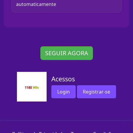
automaticamente
SEGUIR AGORA
Acessos
Login
Registrar-se