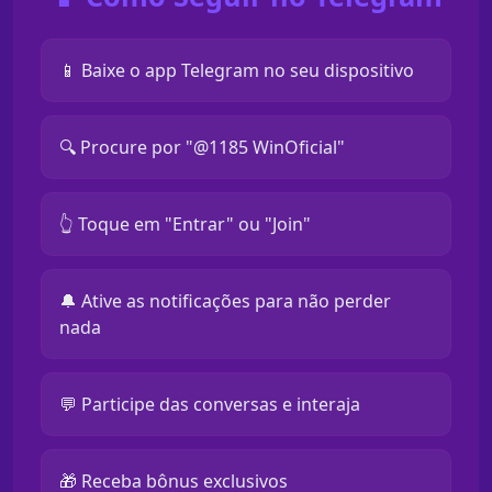
📱 Baixe o app Telegram no seu dispositivo
🔍 Procure por "@1185 WinOficial"
👆 Toque em "Entrar" ou "Join"
🔔 Ative as notificações para não perder
nada
💬 Participe das conversas e interaja
🎁 Receba bônus exclusivos