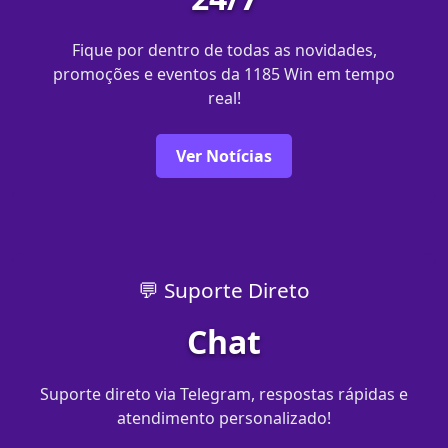
Fique por dentro de todas as novidades,
promoções e eventos da 1185 Win em tempo
real!
Ver Notícias
💬 Suporte Direto
Chat
Suporte direto via Telegram, respostas rápidas e
atendimento personalizado!