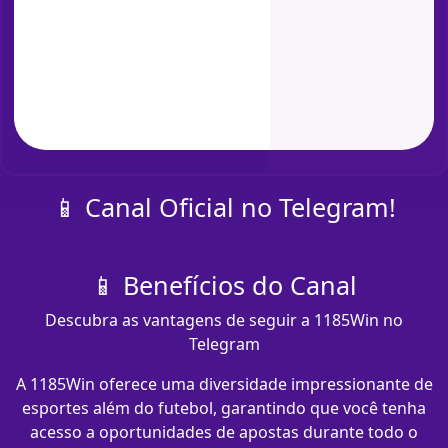
📱 Canal Oficial no Telegram!
📱 Benefícios do Canal
Descubra as vantagens de seguir a 1185Win no
Telegram
A 1185Win oferece uma diversidade impressionante de
esportes além do futebol, garantindo que você tenha
acesso a oportunidades de apostas durante todo o