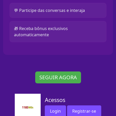
💬 Participe das conversas e interaja
🎁 Receba bônus exclusivos
automaticamente
SEGUIR AGORA
Acessos
Login
Registrar-se