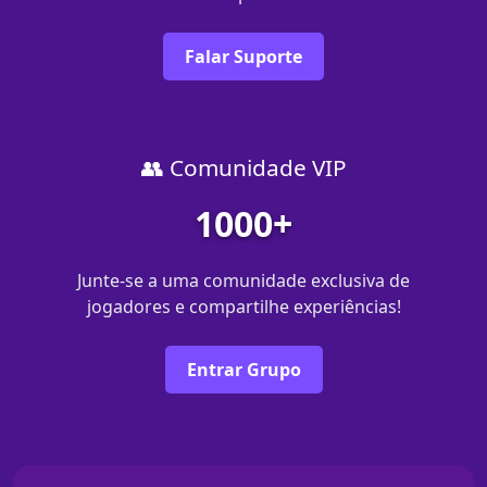
Falar Suporte
👥 Comunidade VIP
1000+
Junte-se a uma comunidade exclusiva de
jogadores e compartilhe experiências!
Entrar Grupo