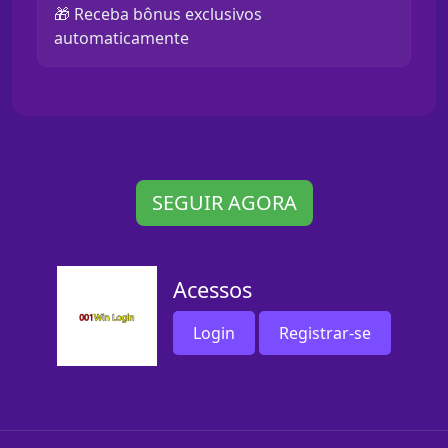
🎁 Receba bônus exclusivos
automaticamente
SEGUIR AGORA
Acessos
Login
Registrar-se