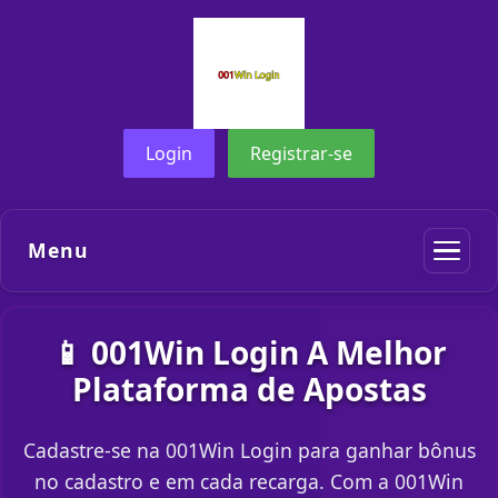
Login
Registrar-se
Menu
📱 001Win Login A Melhor
Plataforma de Apostas
Cadastre-se na 001Win Login para ganhar bônus
no cadastro e em cada recarga. Com a 001Win